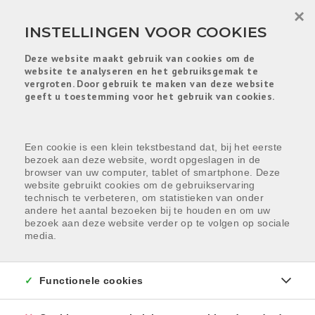
Menu overslaan en naar de inhoud gaan
×
INSTELLINGEN VOOR COOKIES
Deze website maakt gebruik van cookies om de
website te analyseren en het gebruiksgemak te
vergroten. Door gebruik te maken van deze website
geeft u toestemming voor het gebruik van cookies.
Een cookie is een klein tekstbestand dat, bij het eerste
bezoek aan deze website, wordt opgeslagen in de
browser van uw computer, tablet of smartphone. Deze
Verkoop begeleiding
website gebruikt cookies om de gebruikservaring
technisch te verbeteren, om statistieken van onder
andere het aantal bezoeken bij te houden en om uw
bezoek aan deze website verder op te volgen op sociale
media.
UW WONING OF HUIS
Functionele cookies
VERKOPEN MET