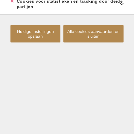
Cookies voor statistieken en tracking door derde
partijen
Gratis en vrijblijvend
Snelle en correcte inschatting
MAAK EEN KEUZE
Lokale marktkennis
Huidige instellingen
Alle cookies aanvaarden en
opslaan
sluiten
Onze experts schatten je woning.
Wij komen bij u ter plaatse voor een opmeting van uw
woning en maken een correcte waardebepaling aan de
hand van alle elementen en factoren.
WAARDEBEPALING DOOR EEN MAKELAAR
Schat je woning zelf.
Maak hier zelf een waardebepaling van uw woning aan de
hand van onze schattingstool.