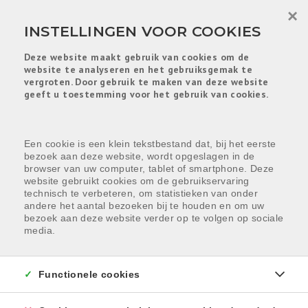
Menu overslaan en naar de inhoud gaan
×
INSTELLINGEN VOOR COOKIES
Deze website maakt gebruik van cookies om de
website te analyseren en het gebruiksgemak te
vergroten. Door gebruik te maken van deze website
geeft u toestemming voor het gebruik van cookies.
Een cookie is een klein tekstbestand dat, bij het eerste
bezoek aan deze website, wordt opgeslagen in de
browser van uw computer, tablet of smartphone. Deze
Gratis waardebepaling
website gebruikt cookies om de gebruikservaring
technisch te verbeteren, om statistieken van onder
andere het aantal bezoeken bij te houden en om uw
bezoek aan deze website verder op te volgen op sociale
media.
Wat is uw woning vandaag waard?
Onze experten geven u een
correcte en vrijblijvende
Functionele cookies
waardebepaling
, gebaseerd op actuele marktgegevens
en lokale expertise.