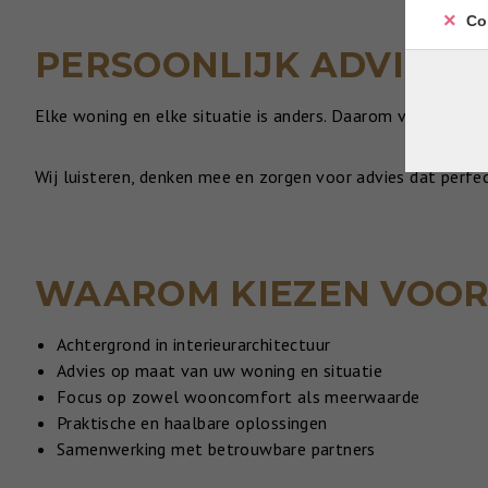
Co
PERSOONLIJK ADVIES 
Elke woning en elke situatie is anders. Daarom vertrekken
Wij luisteren, denken mee en zorgen voor advies dat perfec
WAAROM KIEZEN VOOR 
Achtergrond in interieurarchitectuur
Advies op maat van uw woning en situatie
Focus op zowel wooncomfort als meerwaarde
Praktische en haalbare oplossingen
Samenwerking met betrouwbare partners