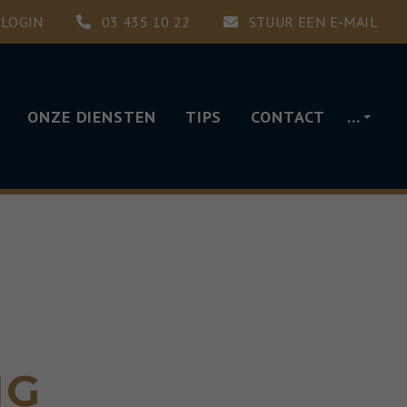
LOGIN
03 435 10 22
STUUR EEN E-MAIL
ONZE DIENSTEN
TIPS
CONTACT
…
NG