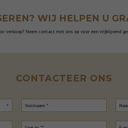
EREN? WIJ HELPEN U G
oor verkoop? Neem contact met ons op voor een vrijblijvend g
CONTACTEER ONS
Voornaam *
Naa
Gsm nr. **
E-ma