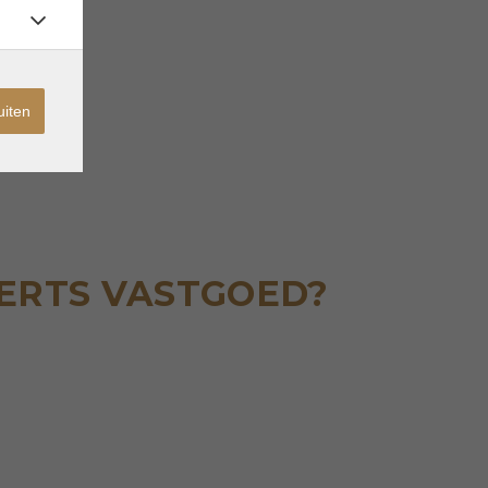
uiten
AERTS VASTGOED?