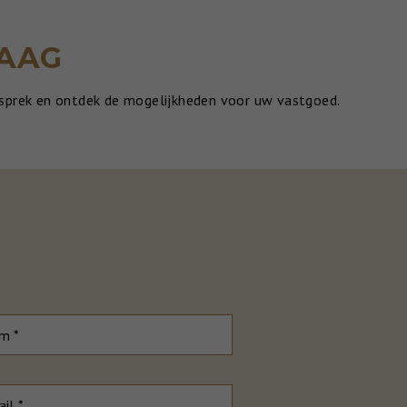
RAAG
esprek en ontdek de mogelijkheden voor uw vastgoed.
m *
il *