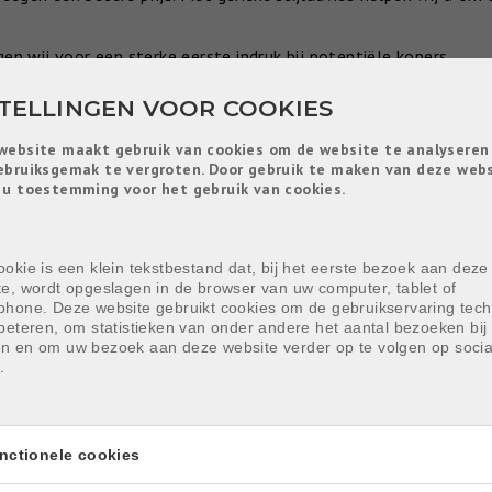
en wij voor een sterke eerste indruk bij potentiële kopers.
STELLINGEN VOOR COOKIES
website maakt gebruik van cookies om de website te analyseren
BEPERKTE INGREPEN
ebruiksgemak te vergroten. Door gebruik te maken van deze web
 u toestemming voor het gebruik van cookies.
onen u hoe u met beperkte aanpassingen de uitstraling en waarde
okie is een klein tekstbestand dat, bij het eerste bezoek aan deze
te, wordt opgeslagen in de browser van uw computer, tablet of
phone. Deze website gebruikt cookies om de gebruikservaring tech
BETROUWBARE PARTNER
beteren, om statistieken van onder andere het aantal bezoeken bij 
n en om uw bezoek aan deze website verder op te volgen op socia
.
cten en aannemers. Zo bent u zeker van een kwalitatieve uitvoe
ers en begeleiden wij u bij de verdere uitwerking.
nctionele cookies