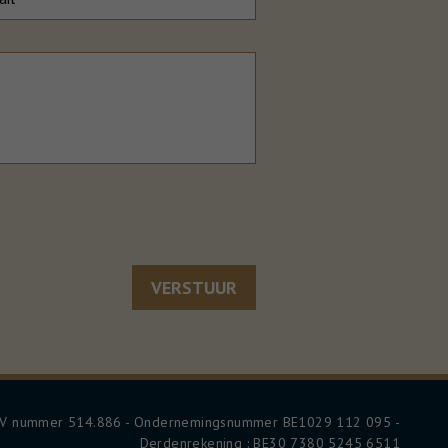
VERSTUUR
BIV nummer 514.886 - Ondernemingsnummer BE1029 112 095 -
Derdenrekening : BE30 7380 5245 6511