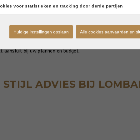
okies voor statistieken en tracking door derde partijen
OP MAAT
Huidige instellingen opslaan
Alle cookies aanvaarden en sl
 wij steeds vanuit uw wensen en verwachtingen.
t aansluit bij uw plannen en budget.
STIJL ADVIES BIJ LOMB