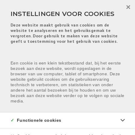
Menu overslaan en naar de inhoud gaan
×
INSTELLINGEN VOOR COOKIES
Deze website maakt gebruik van cookies om de
website te analyseren en het gebruiksgemak te
vergroten. Door gebruik te maken van deze website
geeft u toestemming voor het gebruik van cookies.
Een cookie is een klein tekstbestand dat, bij het eerste
bezoek aan deze website, wordt opgeslagen in de
browser van uw computer, tablet of smartphone. Deze
website gebruikt cookies om de gebruikservaring
HELAAS, DIT PAND IS
technisch te verbeteren, om statistieken van onder
andere het aantal bezoeken bij te houden en om uw
VERKOCHT
bezoek aan deze website verder op te volgen op sociale
media.
Indien u interesse heeft in een gelijkaardig pand,
schrijf u dan in
op onze nieuwsbrief en blijf op de
hoogte van ons
recentste aanbod
.
Functionele cookies
SCHRIJF U IN