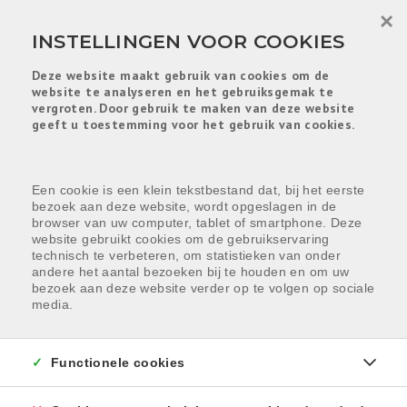
Menu overslaan en naar de inhoud gaan
×
INSTELLINGEN VOOR COOKIES
Deze website maakt gebruik van cookies om de
website te analyseren en het gebruiksgemak te
vergroten. Door gebruik te maken van deze website
geeft u toestemming voor het gebruik van cookies.
Een cookie is een klein tekstbestand dat, bij het eerste
bezoek aan deze website, wordt opgeslagen in de
browser van uw computer, tablet of smartphone. Deze
website gebruikt cookies om de gebruikservaring
HELAAS, DIT PAND IS
technisch te verbeteren, om statistieken van onder
andere het aantal bezoeken bij te houden en om uw
VERKOCHT
bezoek aan deze website verder op te volgen op sociale
media.
Indien u interesse heeft in een gelijkaardig pand,
schrijf u dan in
op onze nieuwsbrief en blijf op de
hoogte van ons
recentste aanbod
.
Functionele cookies
SCHRIJF U IN