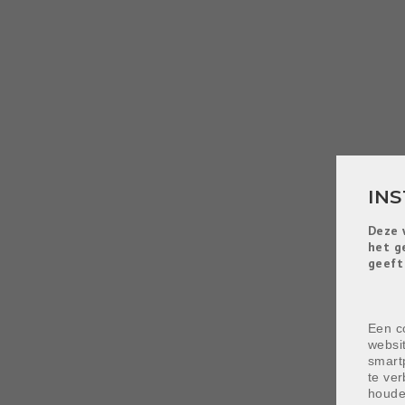
IN
Deze 
het g
geeft
Een co
websi
smart
te ver
houde