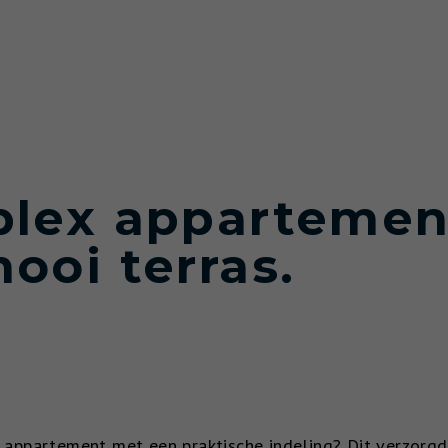
plex appartemen
ooi terras.
r appartement met een praktische indeling? Dit verzor