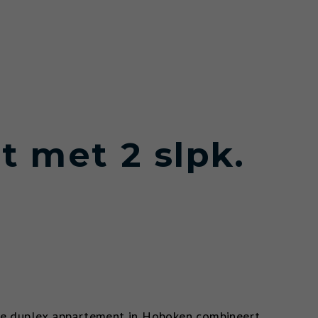
t met 2 slpk.
gde duplex appartement in Hoboken combineert