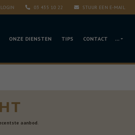
LOGIN
03 435 10 22
STUUR EEN E-MAIL
ONZE DIENSTEN
TIPS
CONTACT
…
CHT
ecentste aanbod
.