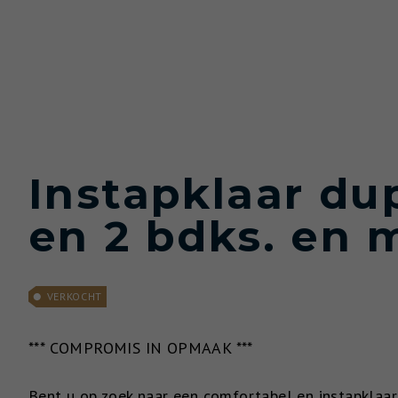
Instapklaar du
en 2 bdks. en m
VERKOCHT
*** COMPROMIS IN OPMAAK ***
Bent u op zoek naar een comfortabel en instapklaa