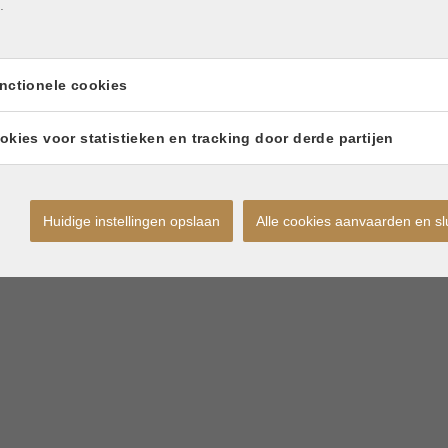
.
nctionele cookies
okies voor statistieken en tracking door derde partijen
Huidige instellingen opslaan
Alle cookies aanvaarden en sl