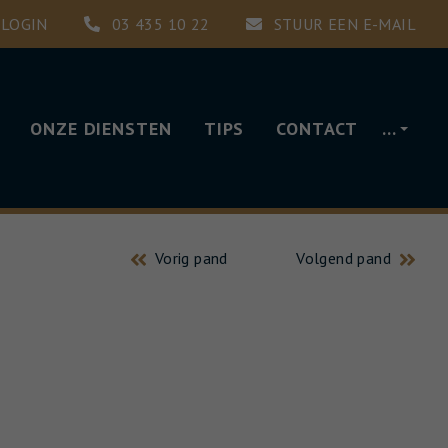
LOGIN
03 435 10 22
STUUR EEN E-MAIL
ONZE DIENSTEN
TIPS
CONTACT
…
Vorig pand
Volgend pand