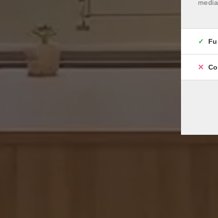
media
Fu
Co